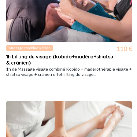
110 €
Massage combiné Kobido
1h Lifting du visage (kobido+madéro+shiatsu
& crânien)
1h de Massage visage combiné Kobido + madérothérapie visage +
shiatsu visage + crânien effet lifting du visage...