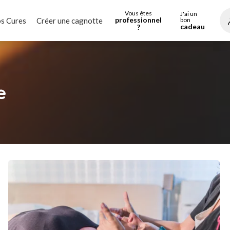
Vous êtes
J'ai un
professionnel
s Cures
Créer une cagnotte
bon
cadeau
?
e