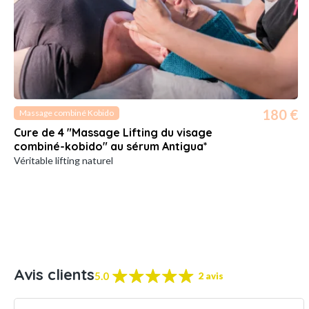
180 €
Massage combiné Kobido
Cure de 4 "Massage Lifting du visage
combiné-kobido" au sérum Antigua*
Véritable lifting naturel
Avis clients
5.0
2 avis