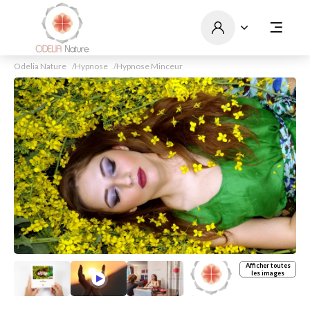
Odelia Nature
Hypnose
Hypnose Minceur
Afficher toutes
les images