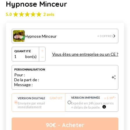
Hypnose Minceur
5.0
2 avis
Hypnose Minceur
+ 3 OFFRES
QUANTITÉ
Vous êtes une entreprise ou un CE ?
1
bon(s)
PERSONNALISATION
Pour :
De la part de :
Message :
VERSION IMPRIMÉE
€
VERSION DIGITALE
GRATUIT
+
5.99
*
Envoyée par email
Expédié en 24h jours ouvrés
immédiatement
+ délais de la poste.
90
€
- Acheter