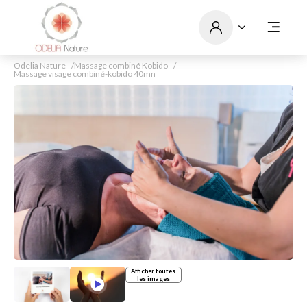
Odelia Nature
Massage combiné Kobido
Massage visage combiné-kobido 40mn
Afficher toutes
les images