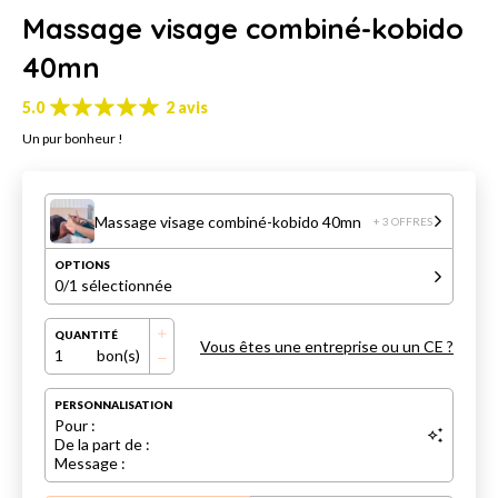
Massage visage combiné-kobido
40mn
5.0
2 avis
Un pur bonheur !
Massage visage combiné-kobido 40mn
+ 3 OFFRES
OPTIONS
0
/1 sélectionnée
QUANTITÉ
Vous êtes une entreprise ou un CE ?
1
bon(s)
PERSONNALISATION
Pour :
De la part de :
Message :