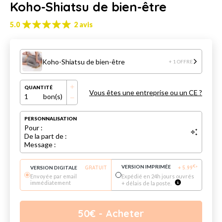
Koho-Shiatsu de bien-être
5.0
2 avis
Koho-Shiatsu de bien-être
+ 1 OFFRE
QUANTITÉ
Vous êtes une entreprise ou un CE ?
1
bon(s)
PERSONNALISATION
Pour :
De la part de :
Message :
VERSION IMPRIMÉE
€
VERSION DIGITALE
GRATUIT
+
5.99
*
Envoyée par email
Expédié en 24h jours ouvrés
immédiatement
+ délais de la poste.
50
€
- Acheter